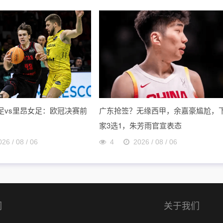
足vs里昂女足：欧冠决赛前
广东抢签？无缘西甲，余嘉豪尴尬，
家3选1，朱芳雨官宣表态
026 / 08 / 06
4
2026 / 08 / 06
们
关于我们