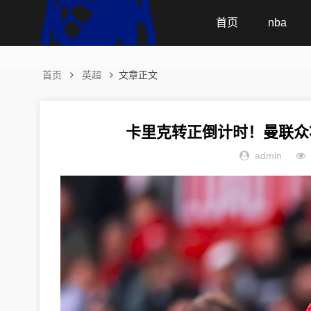
首页
nba
首页
英超
文章正文
卡里克转正倒计时！曼联众
admin