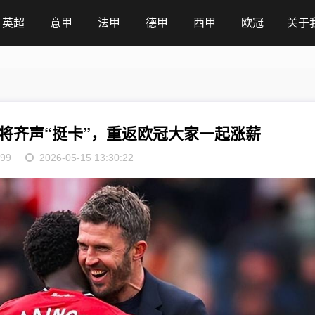
英超
意甲
法甲
德甲
西甲
欧冠
关于
将齐声“挺卡”，重返欧冠大家一起涨薪
99
2026-05-15 13:30:22