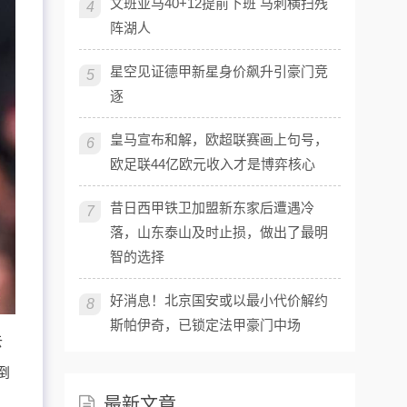
文班亚马40+12提前下班 马刺横扫残
4
阵湖人
星空见证德甲新星身价飙升引豪门竞
5
逐
皇马宣布和解，欧超联赛画上句号，
6
欧足联44亿欧元收入才是博弈核心
昔日西甲铁卫加盟新东家后遭遇冷
7
落，山东泰山及时止损，做出了最明
智的选择
好消息！北京国安或以最小代价解约
8
斯帕伊奇，已锁定法甲豪门中场
去
倒
最新文章