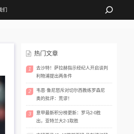
我们
热门文章
去沙特！萨拉赫指示经纪人开启谈判
1
利物浦提出两条件
韦恩·鲁尼怒斥对切尔西教练罗森尼
2
奥的批评：荒谬！
意甲最新积分榜更新：罗马2-0胜
3
出，亚特兰大2-1取胜