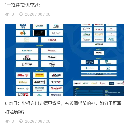
“一招鲜”复仇夺冠？
8
2026 / 08 / 08
6.21日：樊振东出走德甲背后，被饭圈绑架的神，如何用冠军
打脸质疑？
8
2026 / 08 / 08